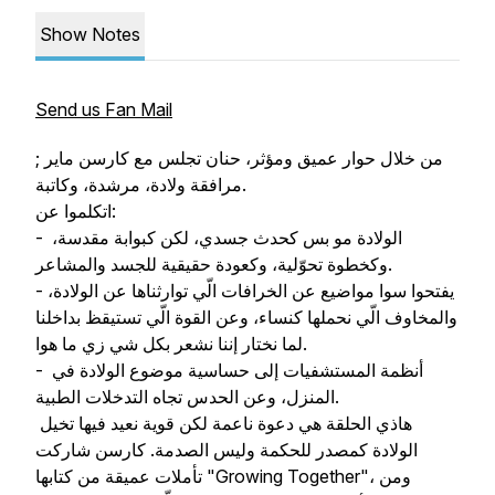
Show Notes
Send us Fan Mail
من خلال حوار عميق ومؤثر، حنان تجلس مع كارسن ماير ;
مرافقة ولادة، مرشدة، وكاتبة.
اتكلموا عن:
- الولادة مو بس كحدث جسدي، لكن كبوابة مقدسة،
وكخطوة تحوّلية، وكعودة حقيقية للجسد والمشاعر.
- يفتحوا سوا مواضيع عن الخرافات الّي توارثناها عن الولادة،
والمخاوف الّي نحملها كنساء، وعن القوة الّي تستيقظ بداخلنا
لما نختار إننا نشعر بكل شي زي ما هوا.
- أنظمة المستشفيات إلى حساسية موضوع الولادة في
المنزل، وعن الحدس تجاه التدخلات الطبية.
هاذي الحلقة هي دعوة ناعمة لكن قوية نعيد فيها تخيل
الولادة كمصدر للحكمة وليس الصدمة. كارسن شاركت
تأملات عميقة من كتابها "Growing Together"، ومن