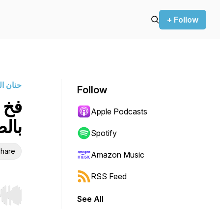
+ Follow
حنان ال
Follow
فخ ا
Apple Podcasts
بال
Spotify
hare
Amazon Music
RSS Feed
See All
r end. Hold shift to jump forward or backward.